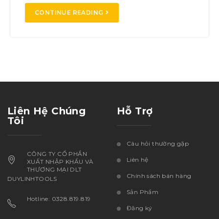
CONTINUE READING
Liên Hệ Chúng
Hỗ Trợ
Tôi
Câu hỏi thường gặp
CÔNG TY CỔ PHẦN
Liên hệ
XUẤT NHẬP KHẨU VÀ
THƯƠNG MẠI DLT
Chính sách bán hàng
DUYLINHTOOLS
Sản Phẩm
Hotline: 0328.819.819
Đăng ký