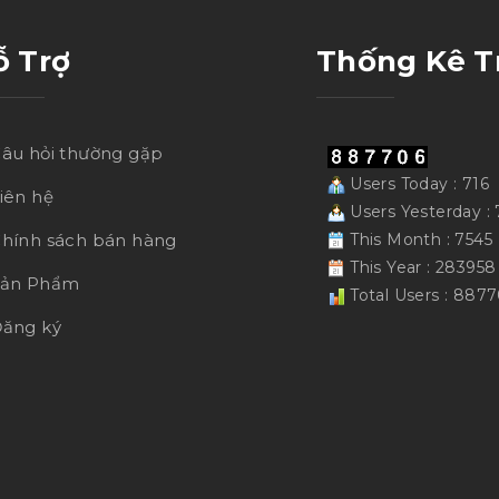
ỗ Trợ
Thống Kê T
âu hỏi thường gặp
Users Today : 716
iên hệ
Users Yesterday : 
hính sách bán hàng
This Month : 7545
This Year : 283958
Sản Phẩm
Total Users : 887
ăng ký