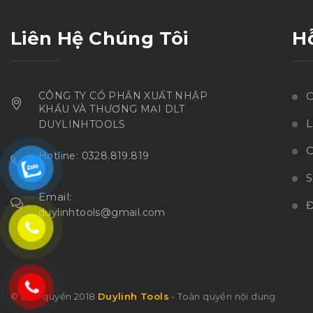
Liên Hệ Chúng Tôi
H
CÔNG TY CỔ PHẦN XUẤT NHẬP
C
KHẨU VÀ THƯƠNG MẠI DLT
L
DUYLINHTOOLS
C
Hotline: 0328.819.819
Email:
Đ
duylinhtools@gmail.com
© Bản quyền 2018
Duylinh Tools
- Toàn quyền nội dung