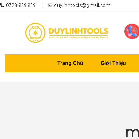
0328.819.819
duylinhtools@gmail.com
Trang Chủ
Giới Thiệu
m