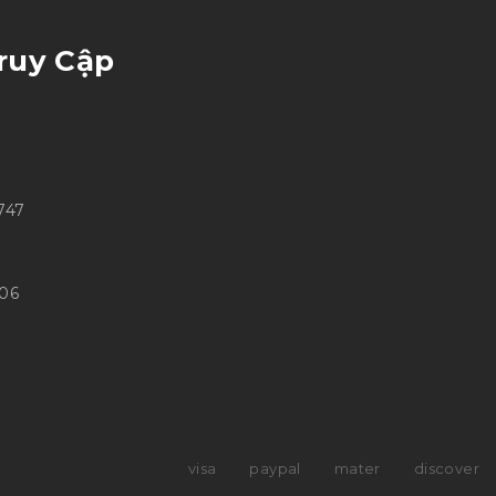
ruy Cập
747
706
visa
paypal
mater
discover