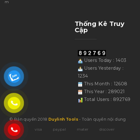
m
Thống Kê Truy
Cập
Users Today : 1403
Users Yesterday :
1234
This Month : 12608
This Year : 289021
Total Users : 892769
© Bản quyền 2018
- Toàn quyền nội dung
Duylinh Tools
visa
paypal
mater
discover