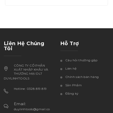
Liên Hệ Chúng
Hỗ Trợ
Tôi
Câu hỏi thường gặp
CÔNG TY CỔ PHẦN
Liên hệ
XUẤT NHẬP KHẨU VÀ
THƯƠNG MẠI DLT
Chính sách bán hàng
DUYLINHTOOLS
Sản Phẩm
Hotline: 0328.819.819
Đăng ký
Email:
duylinhtools@gmail.co