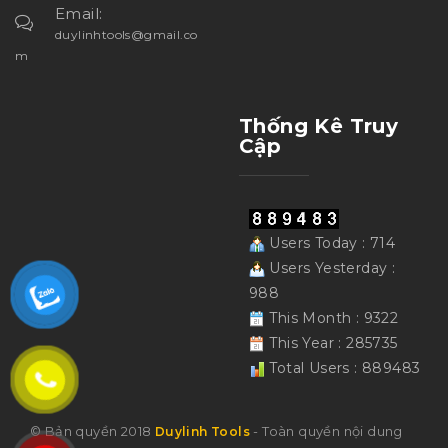
Email:
duylinhtools@gmail.co
m
Thống Kê Truy
Cập
Users Today : 714
Users Yesterday :
988
This Month : 9322
This Year : 285735
Total Users : 889483
© Bản quyền 2018
- Toàn quyền nội dung
Duylinh Tools