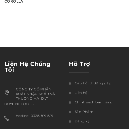
COROLLA
Liên Hệ Chúng
Hỗ Trợ
Tôi
Câu hỏi thường gặp
CÔNG TY CỔ PHẦN
Liên hệ
XUẤT NHẬP KHẨU VÀ
THƯƠNG MẠI DLT
Chính sách bán hàng
DUYLINHTOOLS
Sản Phẩm
Hotline: 0328.819.819
Đăng ký