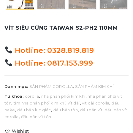
VÍT SIÊU CỨNG TAIWAN S2-PH2 110MM
Hotline: 0328.819.819
Hotline: 0817.153.999
Danh mục:
SẢN PHẨM COROLLA
,
SẢN PHẨM KIM KHÍ
Từ khóa:
corolla
,
nhà phân phối kim khí
,
nhà phân phối vít
tôn
,
tìm nhà phân phối kim khí
,
vít dài
,
vít dài corolla
,
đầu
bake
,
đầu bắn lục giác
,
đầu bắn tôn
,
đầu bắn vít
,
đầu bắn vít
corolla
,
đầu bắn vít tôn
Wishlist