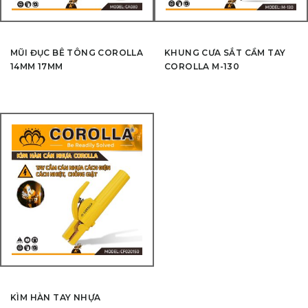
MŨI ĐỤC BÊ TÔNG COROLLA
KHUNG CƯA SẮT CẦM TAY
14MM 17MM
COROLLA M-130
KÌM HÀN TAY NHỰA