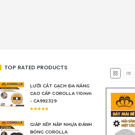
TOP RATED PRODUCTS
LƯỠI CẮT GẠCH ĐA NĂNG
CAO CẤP COROLLA 110mm
- CA992329
Được
xếp
GIÁP XẾP NẮP NHỰA ĐÁNH
hạng
5.00
5
BÓNG COROLLA