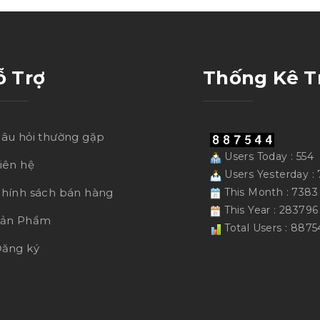
ỗ Trợ
Thống Kê T
âu hỏi thường gặp
Users Today : 554
iên hệ
Users Yesterday : 
hính sách bán hàng
This Month : 7383
This Year : 283796
Sản Phẩm
Total Users : 8875
ăng ký