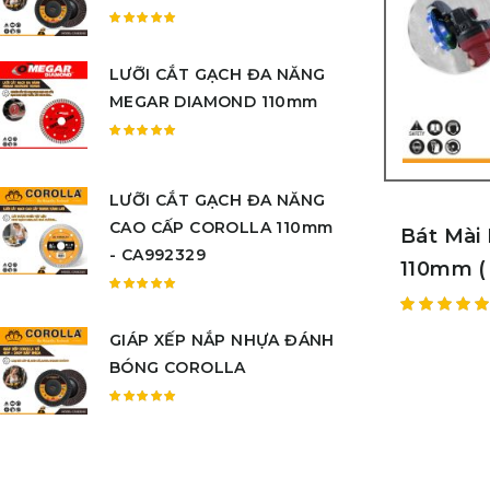
sao
Được
xếp
LƯỠI CẮT GẠCH ĐA NĂNG
hạng
5.00
5
MEGAR DIAMOND 110mm
sao
Được
xếp
hạng
LƯỠI CẮT GẠCH ĐA NĂNG
5.00
5
CAO CẤP COROLLA 110mm
sao
Bát Mài
- CA992329
110mm (
Được
xếp
Được
GIÁP XẾP NẮP NHỰA ĐÁNH
hạng
xếp hạn
5.00
5
BÓNG COROLLA
5.00
5
sao
sao
Được
xếp
hạng
5.00
5