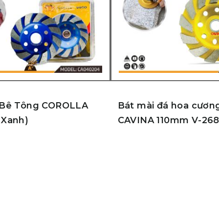
 Bê Tông COROLLA
Bát mài đá hoa cươn
 Xanh)
CAVINA 110mm V-26
g