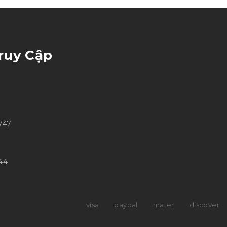
ruy Cập
747
44
visa
paypal
mater
discover