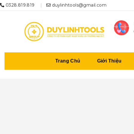
0328.819.819
duylinhtools@gmail.com
Trang Chủ
Giới Thiệu