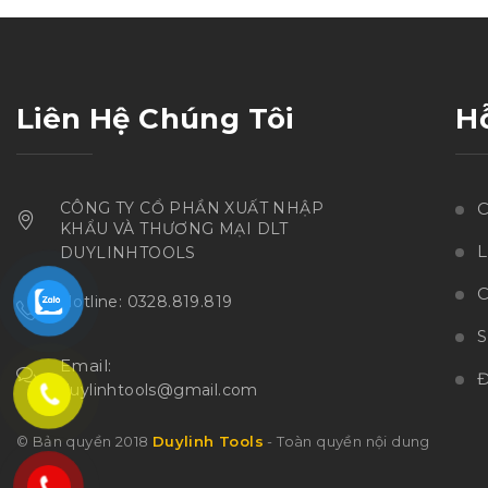
sao
Liên Hệ Chúng Tôi
H
CÔNG TY CỔ PHẦN XUẤT NHẬP
C
KHẨU VÀ THƯƠNG MẠI DLT
L
DUYLINHTOOLS
C
Hotline: 0328.819.819
Email:
Đ
duylinhtools@gmail.com
© Bản quyền 2018
Duylinh Tools
- Toàn quyền nội dung