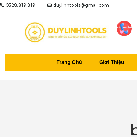
0328.819.819
duylinhtools@gmail.com
Trang Chủ
Giới Thiệu