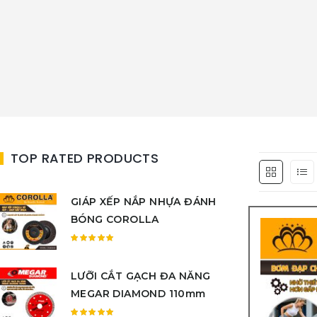
TOP RATED PRODUCTS
GIÁP XẾP NẮP NHỰA ĐÁNH
BÓNG COROLLA
Được
xếp
LƯỠI CẮT GẠCH ĐA NĂNG
hạng
5.00
5
MEGAR DIAMOND 110mm
sao