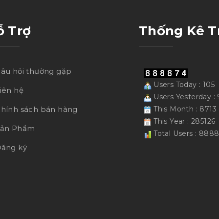
ỗ Trợ
Thống Kê T
âu hỏi thường gặp
Users Today : 105
iên hệ
Users Yesterday :
hính sách bán hàng
This Month : 8713
This Year : 285126
Sản Phẩm
Total Users : 888
ăng ký