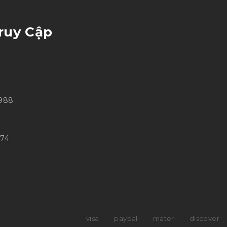
ruy Cập
 988
874
visa
paypal
mater
discover