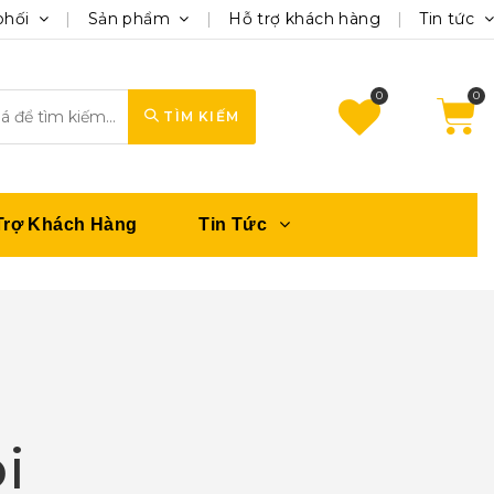
phối
Sản phẩm
Hỗ trợ khách hàng
Tin tức
0
TÌM KIẾM
Trợ Khách Hàng
Tin Tức
i