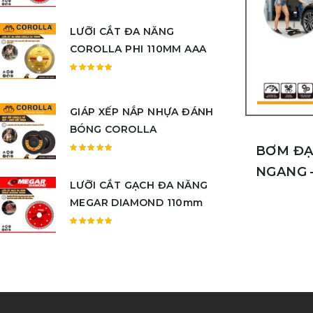
Được
xếp
LƯỠI CẮT ĐA NĂNG
hạng
5.00
5
COROLLA PHI 110MM AAA
sao
Được
xếp
hạng
GIÁP XẾP NẮP NHỰA ĐÁNH
5.00
5
BÓNG COROLLA
sao
BƠM ĐẠ
Được
NGANG 
xếp
LƯỠI CẮT GẠCH ĐA NĂNG
hạng
5.00
5
MEGAR DIAMOND 110mm
sao
Được
xếp
hạng
5.00
5
sao