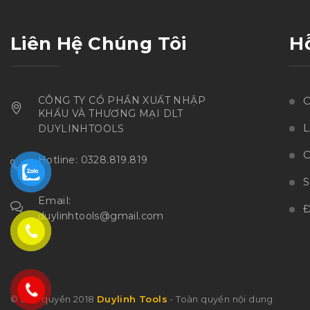
Liên Hệ Chúng Tôi
H
CÔNG TY CỔ PHẦN XUẤT NHẬP
C
KHẨU VÀ THƯƠNG MẠI DLT
L
DUYLINHTOOLS
C
Hotline: 0328.819.819
Email:
Đ
duylinhtools@gmail.com
© Bản quyền 2018
Duylinh Tools
- Toàn quyền nội dung