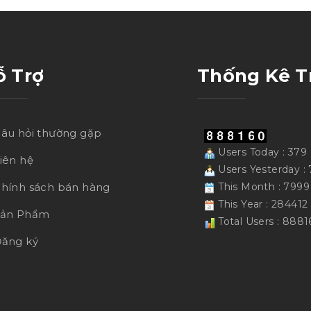
ỗ Trợ
Thống Kê T
âu hỏi thường gặp
Users Today : 379
iên hệ
Users Yesterday : 
hính sách bán hàng
This Month : 7999
This Year : 284412
Sản Phẩm
Total Users : 8881
ăng ký