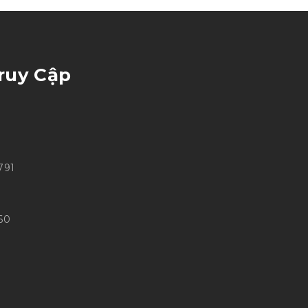
ruy Cập
791
60