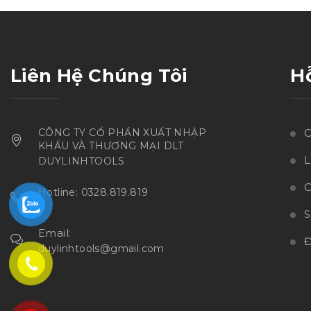
sao
Liên Hệ Chúng Tôi
H
CÔNG TY CỔ PHẦN XUẤT NHẬP
C
KHẨU VÀ THƯƠNG MẠI DLT
L
DUYLINHTOOLS
C
Hotline: 0328.819.819
Email:
Đ
duylinhtools@gmail.com