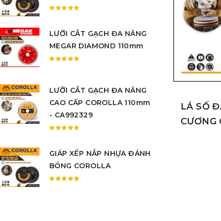
sao
Được
xếp
LƯỠI CẮT GẠCH ĐA NĂNG
hạng
5.00
5
MEGAR DIAMOND 110mm
sao
Được
xếp
hạng
LƯỠI CẮT GẠCH ĐA NĂNG
5.00
5
CAO CẤP COROLLA 110mm
sao
LÁ SỐ 
- CA992329
CƯƠNG 
Được
xếp
GIÁP XẾP NẮP NHỰA ĐÁNH
hạng
5.00
5
BÓNG COROLLA
sao
Được
xếp
hạng
5.00
5