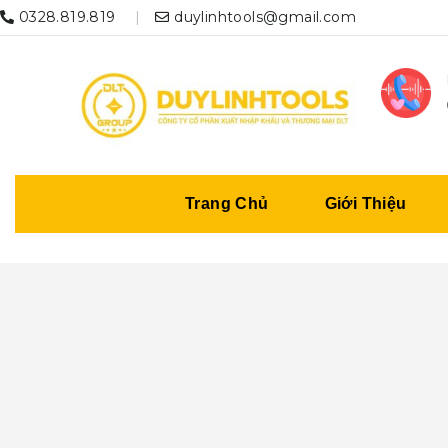
0328.819.819
duylinhtools@gmail.com
Trang Chủ
Giới Thiệu