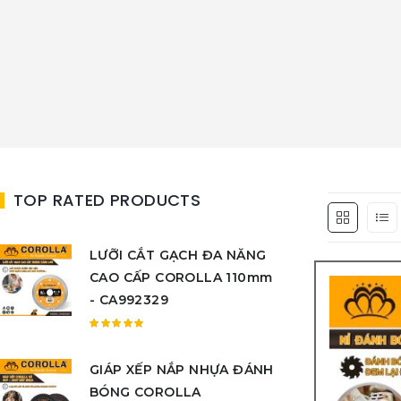
TOP RATED PRODUCTS
LƯỠI CẮT GẠCH ĐA NĂNG
CAO CẤP COROLLA 110mm
- CA992329
Được
xếp
GIÁP XẾP NẮP NHỰA ĐÁNH
hạng
5.00
5
BÓNG COROLLA