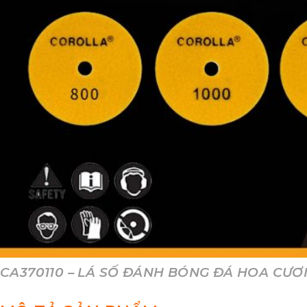
CA370110 – LÁ SỐ ĐÁNH BÓNG ĐÁ HOA CƯ