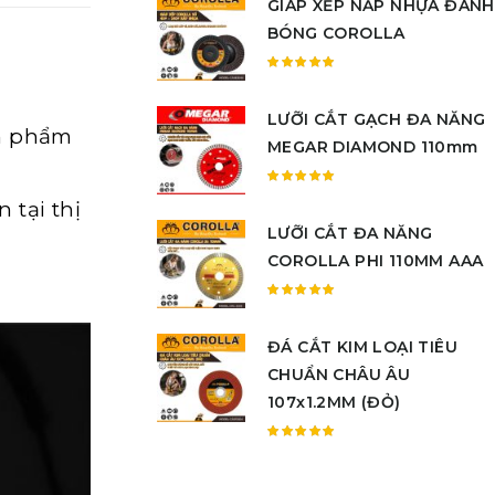
GIÁP XẾP NẮP NHỰA ĐÁNH
hạng
5.00
5
BÓNG COROLLA
sao
Được
xếp
LƯỠI CẮT GẠCH ĐA NĂNG
hạng
n phẩm
5.00
5
MEGAR DIAMOND 110mm
sao
Được
 tại thị
xếp
LƯỠI CẮT ĐA NĂNG
hạng
5.00
5
COROLLA PHI 110MM AAA
sao
Được
xếp
ĐÁ CẮT KIM LOẠI TIÊU
hạng
5.00
5
CHUẨN CHÂU ÂU
sao
107x1.2MM (ĐỎ)
Được
xếp
hạng