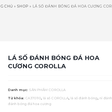
NG CHỦ
»
SHOP
»
LÁ SỐ ĐÁNH BÓNG ĐÁ HOA CƯƠNG CO
LÁ SỐ ĐÁNH BÓNG ĐÁ HOA
CƯƠNG COROLLA
Danh mục:
SẢN PHẨM COROLLA
Từ khóa:
CA370110
,
lá số COROLLA
,
lá số đánh bóng
,
nỉ đán
đánh bóng đá hoa cương