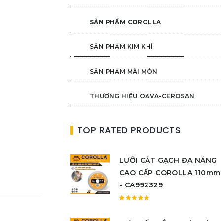
SẢN PHẨM COROLLA
SẢN PHẨM KIM KHÍ
SẢN PHẨM MÀI MÒN
THƯƠNG HIỆU OAVA-CEROSAN
TOP RATED PRODUCTS
LƯỠI CẮT GẠCH ĐA NĂNG
CAO CẤP COROLLA 110mm
- CA992329
Được
xếp