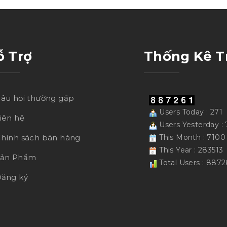
ỗ Trợ
Thống Kê T
âu hỏi thường gặp
Users Today : 271
iên hệ
Users Yesterday : 
hính sách bán hàng
This Month : 7100
This Year : 283513
Sản Phẩm
Total Users : 8872
ăng ký