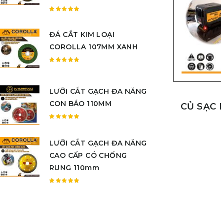
Được
xếp
ĐÁ CẮT KIM LOẠI
hạng
5.00
5
COROLLA 107MM XANH
sao
Được
xếp
hạng
LƯỠI CẮT GẠCH ĐA NĂNG
5.00
5
CON BÁO 110MM
sao
CỦ SẠC 
Được
xếp
LƯỠI CẮT GẠCH ĐA NĂNG
hạng
5.00
5
CAO CẤP CÓ CHỐNG
sao
RUNG 110mm
Được
xếp
hạng
5.00
5