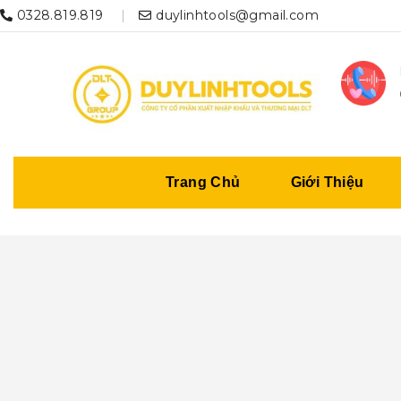
0328.819.819
duylinhtools@gmail.com
Trang Chủ
Giới Thiệu