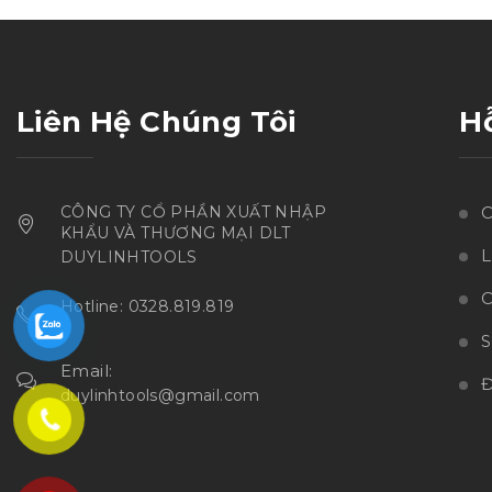
sao
Liên Hệ Chúng Tôi
H
CÔNG TY CỔ PHẦN XUẤT NHẬP
C
KHẨU VÀ THƯƠNG MẠI DLT
L
DUYLINHTOOLS
C
Hotline: 0328.819.819
Email:
Đ
duylinhtools@gmail.com