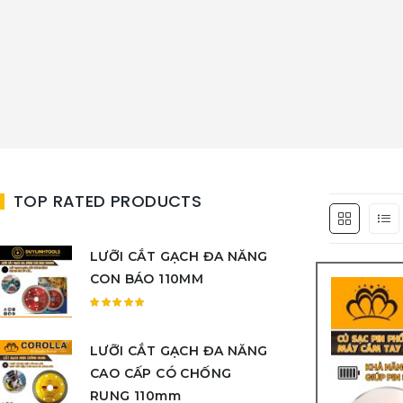
TOP RATED PRODUCTS
LƯỠI CẮT GẠCH ĐA NĂNG
CON BÁO 110MM
Được
xếp
LƯỠI CẮT GẠCH ĐA NĂNG
hạng
5.00
5
CAO CẤP CÓ CHỐNG
sao
RUNG 110mm