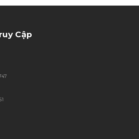
ruy Cập
747
61