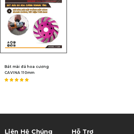
Bát mài đá hoa cương
CAVINA 110mm
Được
xếp hạng
5.00
5
sao
Liên Hệ Chúng
Hỗ Trợ