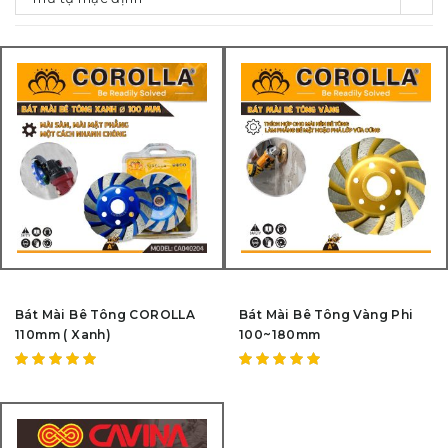
Bát Mài Bê Tông COROLLA
Bát Mài Bê Tông Vàng Phi
110mm ( Xanh)
100~180mm
Được
Được
xếp hạng
xếp hạng
5.00
5
5.00
5
sao
sao