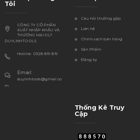
Tôi
Câu hỏi thường gặp
CÔNG TY CỔ PHẦN
Liên hệ
XUẤT NHẬP KHẨU VÀ
THƯƠNG MẠI DLT
Chính sách bán hàng
DUYLINHTOOLS
Sản Phẩm
Hotline: 0328.819.819
Đăng ký
Email:
duylinhtools@gmail.co
m
Thống Kê Truy
Cập