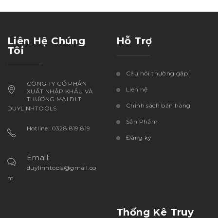
Liên Hệ Chúng
Hỗ Trợ
Tôi
Câu hỏi thường gặp
CÔNG TY CỔ PHẦN
Liên hệ
XUẤT NHẬP KHẨU VÀ
THƯƠNG MẠI DLT
Chính sách bán hàng
DUYLINHTOOLS
Sản Phẩm
Hotline: 0328.819.819
Đăng ký
Email:
duylinhtools@gmail.co
m
Thống Kê Truy