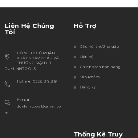
Liên Hệ Chúng
Hỗ Trợ
Tôi
Câu hỏi thường gặp
CÔNG TY CỔ PHẦN
Liên hệ
XUẤT NHẬP KHẨU VÀ
THƯƠNG MẠI DLT
Chính sách bán hàng
DUYLINHTOOLS
Sản Phẩm
Hotline: 0328.819.819
Đăng ký
Email:
duylinhtools@gmail.co
m
Thống Kê Truy