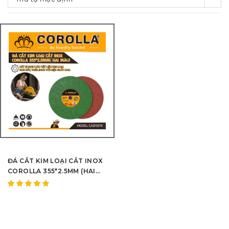
ĐÁ CẮT KIM LOẠI CẮT INOX
COROLLA 355*2.5MM (HAI
MÀU)
Được
xếp hạng
5.00
5
sao