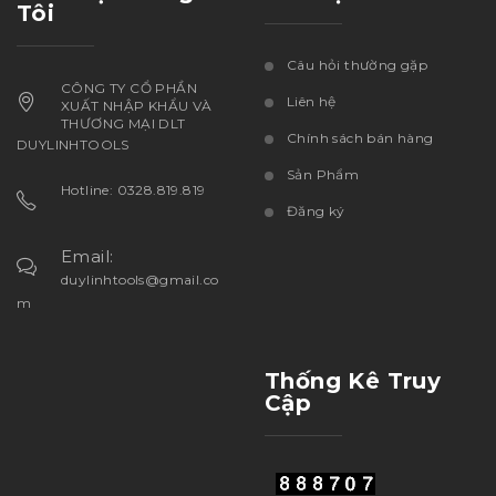
Tôi
Câu hỏi thường gặp
CÔNG TY CỔ PHẦN
Liên hệ
XUẤT NHẬP KHẨU VÀ
THƯƠNG MẠI DLT
Chính sách bán hàng
DUYLINHTOOLS
Sản Phẩm
Hotline: 0328.819.819
Đăng ký
Email:
duylinhtools@gmail.co
m
Thống Kê Truy
Cập