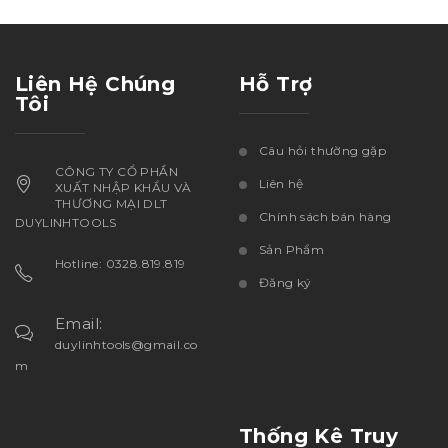
Liên Hệ Chúng
Hỗ Trợ
Tôi
Câu hỏi thường gặp
CÔNG TY CỔ PHẦN
Liên hệ
XUẤT NHẬP KHẨU VÀ
THƯƠNG MẠI DLT
Chính sách bán hàng
DUYLINHTOOLS
Sản Phẩm
Hotline: 0328.819.819
Đăng ký
Email:
duylinhtools@gmail.co
m
Thống Kê Truy