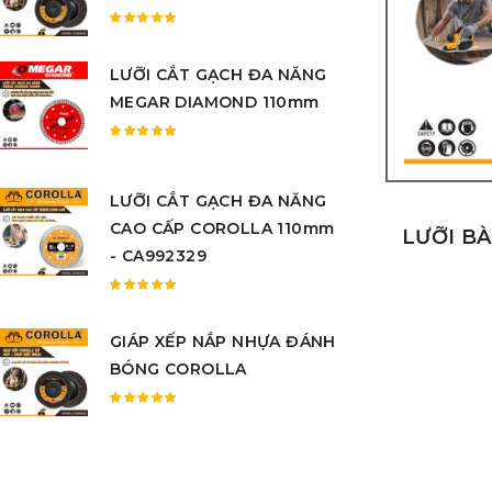
sao
Được
xếp
LƯỠI CẮT GẠCH ĐA NĂNG
hạng
5.00
5
MEGAR DIAMOND 110mm
sao
Được
xếp
hạng
LƯỠI CẮT GẠCH ĐA NĂNG
5.00
5
CAO CẤP COROLLA 110mm
sao
LƯỠI B
- CA992329
Được
xếp
GIÁP XẾP NẮP NHỰA ĐÁNH
hạng
5.00
5
BÓNG COROLLA
sao
Được
xếp
hạng
5.00
5