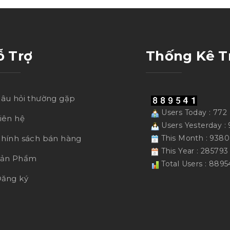
ỗ Trợ
Thống Kê T
âu hỏi thường gặp
Users Today : 772
iên hệ
Users Yesterday :
hính sách bán hàng
This Month : 9380
This Year : 285793
Sản Phẩm
Total Users : 8895
ăng ký