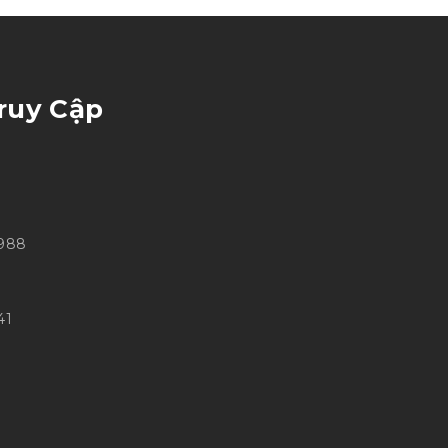
ruy Cập
 988
41