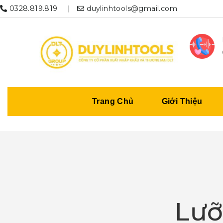
0328.819.819
duylinhtools@gmail.com
Trang Chủ
Giới Thiệu
Lưỡ