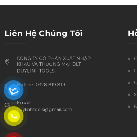
sao
Liên Hệ Chúng Tôi
H
CÔNG TY CỔ PHẦN XUẤT NHẬP
C
KHẨU VÀ THƯƠNG MẠI DLT
L
DUYLINHTOOLS
C
Hotline: 0328.819.819
Email:
Đ
duylinhtools@gmail.com