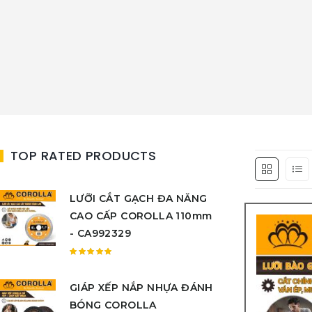
TOP RATED PRODUCTS
LƯỠI CẮT GẠCH ĐA NĂNG
CAO CẤP COROLLA 110mm
- CA992329
Được
xếp
GIÁP XẾP NẮP NHỰA ĐÁNH
hạng
5.00
5
BÓNG COROLLA