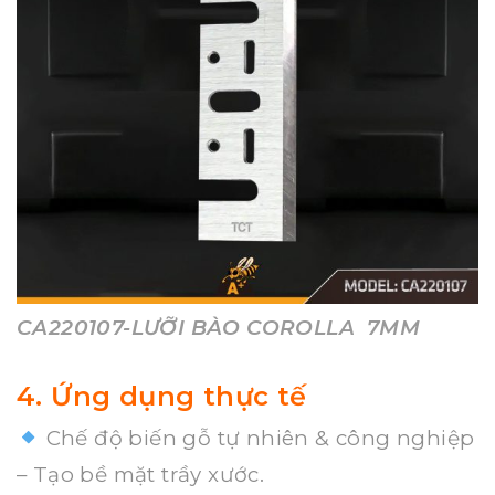
CA220107-LƯỠI BÀO COROLLA 7MM
4. Ứng dụng thực tế
Chế độ biến gỗ tự nhiên & công nghiệp
– Tạo bề mặt trầy xước.