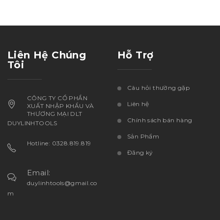
Liên Hệ Chúng
Hỗ Trợ
Tôi
Câu hỏi thường gặp
CÔNG TY CỔ PHẦN
Liên hệ
XUẤT NHẬP KHẨU VÀ
THƯƠNG MẠI DLT
Chính sách bán hàng
DUYLINHTOOLS
Sản Phẩm
Hotline: 0328.819.819
Đăng ký
Email:
duylinhtools@gmail.co
m