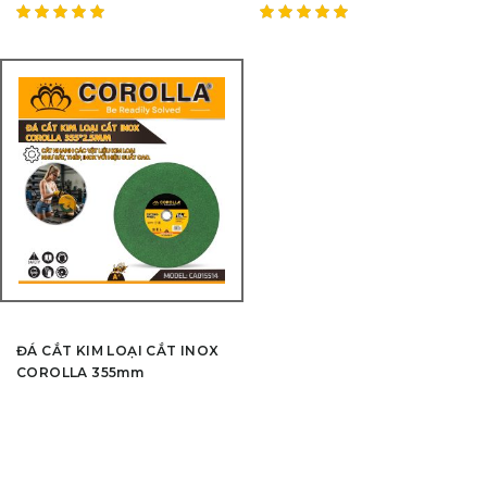
Được
Được
xếp hạng
xếp hạng
5.00
5
5.00
5
sao
sao
ĐÁ CẮT KIM LOẠI CẮT INOX
COROLLA 355mm