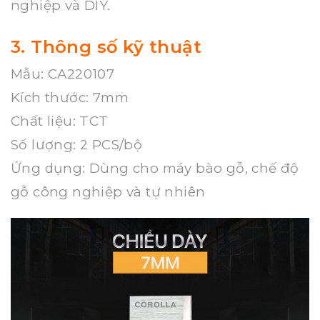
nghiệp và DIY.
3. Thông số kỹ thuật
Mẫu: CA220107
Kích thước: 7mm
Chất liệu: TCT
Số lượng: 2 PCS/bộ
Ứng dụng: Dùng cho máy bào gỗ, chế độ
gỗ công nghiệp và tự nhiên