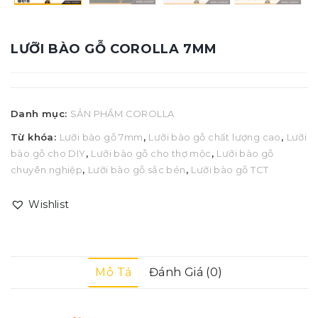
LƯỠI BÀO GỖ COROLLA 7MM
Danh mục:
SẢN PHẨM COROLLA
Từ khóa:
Lưỡi bào gỗ 7mm
,
Lưỡi bào gỗ chất lượng cao
,
Lưỡi
bào gỗ cho DIY
,
Lưỡi bào gỗ cho thợ mộc
,
Lưỡi bào gỗ
chuyên nghiệp
,
Lưỡi bào gỗ sắc bén
,
Lưỡi bào gỗ TCT
Wishlist
Mô Tả
Đánh Giá (0)