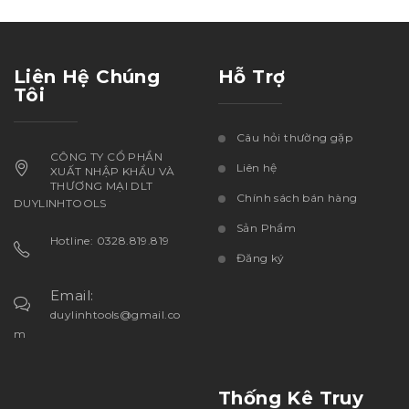
Liên Hệ Chúng
Hỗ Trợ
Tôi
Câu hỏi thường gặp
CÔNG TY CỔ PHẦN
Liên hệ
XUẤT NHẬP KHẨU VÀ
THƯƠNG MẠI DLT
Chính sách bán hàng
DUYLINHTOOLS
Sản Phẩm
Hotline: 0328.819.819
Đăng ký
Email:
duylinhtools@gmail.co
m
Thống Kê Truy