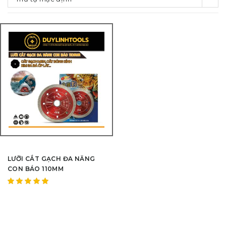
LƯỠI CẮT GẠCH ĐA NĂNG
CON BÁO 110MM
Được
xếp hạng
5.00
5
sao