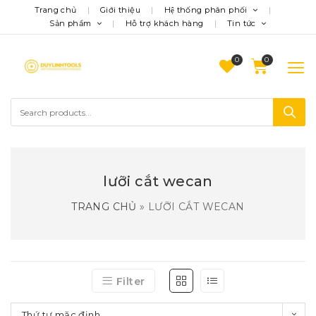
Trang chủ
Giới thiệu
Hệ thống phân phối
Sản phẩm
Hỗ trợ khách hàng
Tin tức
0
lưỡi cắt wecan
TRANG CHỦ
»
LƯỠI CẮT WECAN
Filter
Thứ tự mặc định