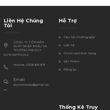
Liên Hệ Chúng
Hỗ Trợ
Tôi
Câu hỏi thường gặp
CÔNG TY CỔ PHẦN
Liên hệ
XUẤT NHẬP KHẨU VÀ
THƯƠNG MẠI DLT
Chính sách bán hàng
DUYLINHTOOLS
Sản Phẩm
Hotline: 0328.819.819
Đăng ký
Email:
duylinhtools@gmail.co
m
Thống Kê Truy