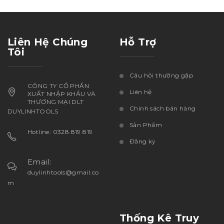
Liên Hệ Chúng
Hỗ Trợ
Tôi
Câu hỏi thường gặp
CÔNG TY CỔ PHẦN
Liên hệ
XUẤT NHẬP KHẨU VÀ
THƯƠNG MẠI DLT
Chính sách bán hàng
DUYLINHTOOLS
Sản Phẩm
Hotline: 0328.819.819
Đăng ký
Email:
duylinhtools@gmail.co
m
Thống Kê Truy