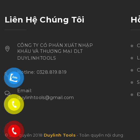
Liên Hệ Chúng Tôi
H
CÔNG TY CỔ PHẦN XUẤT NHẬP
C
KHẨU VÀ THƯƠNG MẠI DLT
L
DUYLINHTOOLS
C
Hotline: 0328.819.819
Email:
Đ
duylinhtools@gmail.com
© Bản quyền 2018
Duylinh Tools
- Toàn quyền nội dung