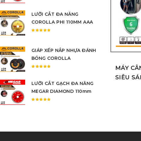
Được
xếp
LƯỠI CẮT ĐA NĂNG
hạng
5.00
5
COROLLA PHI 110MM AAA
sao
Được
xếp
hạng
GIÁP XẾP NẮP NHỰA ĐÁNH
5.00
5
BÓNG COROLLA
sao
MÁY CÂ
Được
SIÊU SÁ
xếp
LƯỠI CẮT GẠCH ĐA NĂNG
hạng
5.00
5
MEGAR DIAMOND 110mm
sao
Được
xếp
hạng
5.00
5
sao