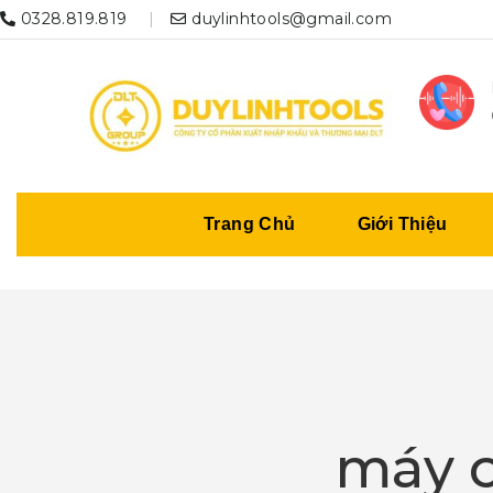
0328.819.819
duylinhtools@gmail.com
Trang Chủ
Giới Thiệu
máy c