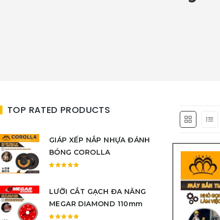
TOP RATED PRODUCTS
GIÁP XẾP NẮP NHỰA ĐÁNH
BÓNG COROLLA
Được
xếp
LƯỠI CẮT GẠCH ĐA NĂNG
hạng
5.00
5
MEGAR DIAMOND 110mm
sao