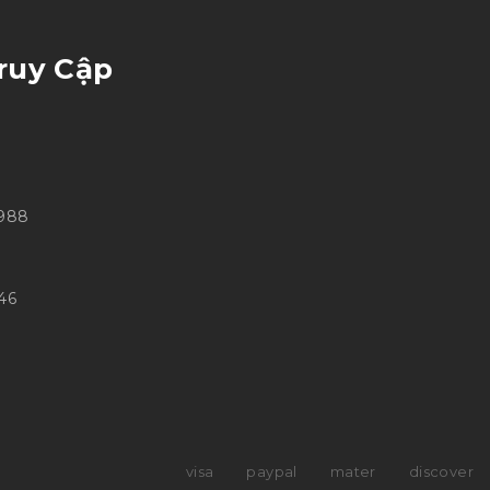
ruy Cập
 988
46
visa
paypal
mater
discover