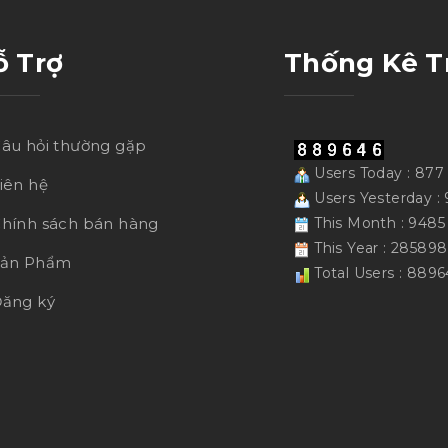
ỗ Trợ
Thống Kê T
âu hỏi thường gặp
Users Today : 877
iên hệ
Users Yesterday :
hính sách bán hàng
This Month : 9485
This Year : 285898
Sản Phẩm
Total Users : 8896
ăng ký