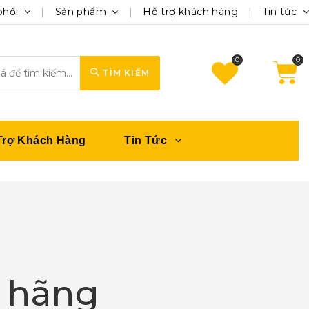
phối
Sản phẩm
Hỗ trợ khách hàng
Tin tức
0
TÌM KIẾM
Trợ Khách Hàng
Tin Tức
h hãng