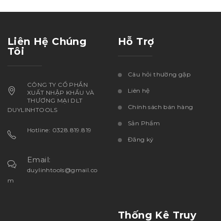
Liên Hệ Chúng
Hỗ Trợ
Tôi
Câu hỏi thường gặp
CÔNG TY CỔ PHẦN
Liên hệ
XUẤT NHẬP KHẨU VÀ
THƯƠNG MẠI DLT
Chính sách bán hàng
DUYLINHTOOLS
Sản Phẩm
Hotline: 0328.819.819
Đăng ký
Email:
duylinhtools@gmail.co
m
Thống Kê Truy