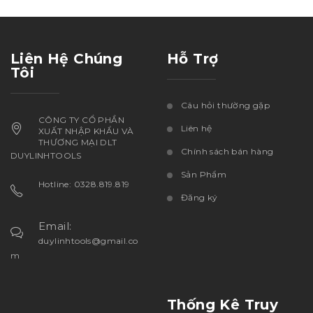
Liên Hệ Chúng
Hỗ Trợ
Tôi
Câu hỏi thường gặp
CÔNG TY CỔ PHẦN
Liên hệ
XUẤT NHẬP KHẨU VÀ
THƯƠNG MẠI DLT
Chính sách bán hàng
DUYLINHTOOLS
Sản Phẩm
Hotline: 0328.819.819
Đăng ký
Email:
duylinhtools@gmail.co
m
Thống Kê Truy