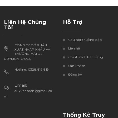
Liên Hệ Chúng
Hỗ Trợ
Tôi
Câu hỏi thường gặp
CÔNG TY CỔ PHẦN
Liên hệ
XUẤT NHẬP KHẨU VÀ
THƯƠNG MẠI DLT
Chính sách bán hàng
DUYLINHTOOLS
Sản Phẩm
Hotline: 0328.819.819
Đăng ký
Email:
duylinhtools@gmail.co
m
Thống Kê Truy