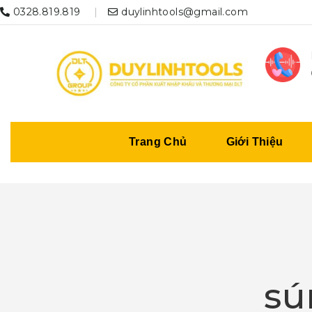
0328.819.819
duylinhtools@gmail.com
Trang Chủ
Giới Thiệu
sú