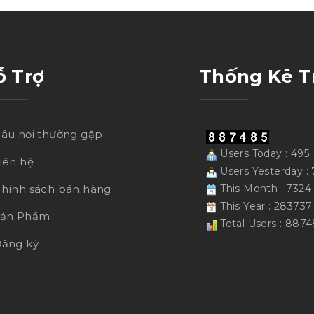
ỗ Trợ
Thống Kê T
âu hỏi thường gặp
Users Today : 495
iên hệ
Users Yesterday : 
hính sách bán hàng
This Month : 7324
This Year : 283737
Sản Phẩm
Total Users : 8874
ăng ký