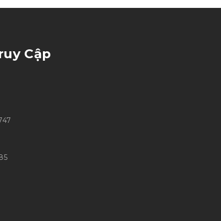
ruy Cập
747
85