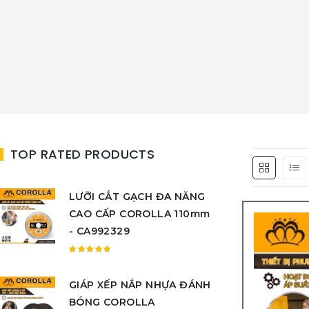
TOP RATED PRODUCTS
LƯỠI CẮT GẠCH ĐA NĂNG
CAO CẤP COROLLA 110mm
- CA992329
Được
xếp
GIÁP XẾP NẮP NHỰA ĐÁNH
hạng
5.00
5
BÓNG COROLLA