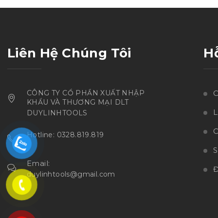
sao
Liên Hệ Chúng Tôi
H
CÔNG TY CỔ PHẦN XUẤT NHẬP
C
KHẨU VÀ THƯƠNG MẠI DLT
L
DUYLINHTOOLS
C
Hotline: 0328.819.819
Email:
Đ
duylinhtools@gmail.com