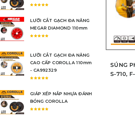
sao
Được
xếp
LƯỠI CẮT GẠCH ĐA NĂNG
hạng
5.00
5
MEGAR DIAMOND 110mm
sao
Được
xếp
hạng
LƯỠI CẮT GẠCH ĐA NĂNG
5.00
5
CAO CẤP COROLLA 110mm
sao
SÚNG P
- CA992329
S-710, F
Được
xếp
GIÁP XẾP NẮP NHỰA ĐÁNH
hạng
5.00
5
BÓNG COROLLA
sao
Được
xếp
hạng
5.00
5