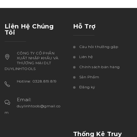
Liên Hệ Chúng
Hỗ Trợ
Tôi
Câu hỏi thường gặp
CÔNG TY CỔ PHẦN
Liên hệ
XUẤT NHẬP KHẨU VÀ
THƯƠNG MẠI DLT
Chính sách bán hàng
DUYLINHTOOLS
Sản Phẩm
Hotline: 0328.819.819
Đăng ký
Email:
duylinhtools@gmail.co
m
Thống Kê Truy