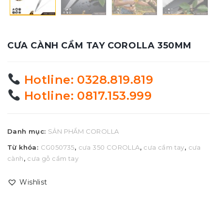
CƯA CÀNH CẦM TAY COROLLA 350MM
Hotline: 0328.819.819
Hotline: 0817.153.999
Danh mục:
SẢN PHẨM COROLLA
Từ khóa:
CG050735
,
cưa 350 COROLLA
,
cưa cầm tay
,
cưa
cành
,
cưa gỗ cầm tay
Wishlist