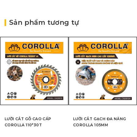
Sản phẩm tương tự
LƯỠI CẮT GỖ CAO CẤP
LƯỠI CẮT GẠCH ĐA NĂNG
COROLLA 110*30T
COROLLA 105MM