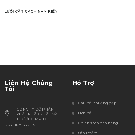
LƯỠI CẮT GẠCH NAM KIẾN
Liên Hệ Chúng
Hỗ Trợ
Tôi
Câu hỏi thường gặp
CÔNG TY CỔ PHẦN
Liên hệ
XUẤT NHẬP KHẨU VÀ
THƯƠNG MẠI DLT
Chính sách bán hàng
DUYLINHTOOLS
Sản Phẩm