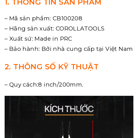
1. THÔNG TIN SẢN PHẨM
– Mã sản phẩm: CB100208
– Hãng sản xuất: COROLLATOOLS
– Xuất sứ: Made in PRC
– Bảo hành: Bởi nhà cung cấp tại Việt Nam
2. THÔNG SỐ KỸ THUẬT
– Quy cách:
8 inch/200mm.