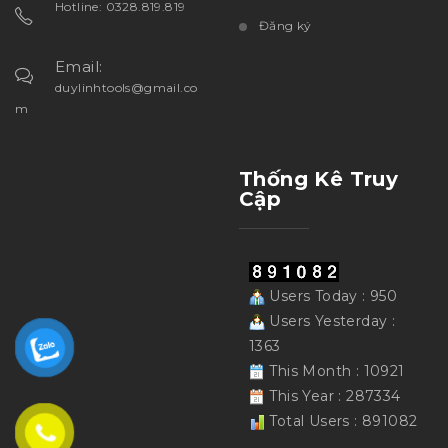
Hotline: 0328.819.819
Đăng ký
Email:
duylinhtools@gmail.co
m
Thống Kê Truy
Cập
Users Today : 950
Users Yesterday :
1363
This Month : 10921
This Year : 287334
Total Users : 891082