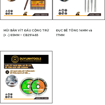
MŨI BẮN VÍT ĐẦU CỘNG TRỪ
ĐỤC BÊ TÔNG 14MM và
(+ -) 65MM ~ CB291465
17MM