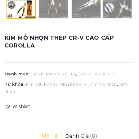
KÌM MỎ NHỌN THÉP CR-V CAO CẤP
COROLLA
Danh mục:
SẢN PHẨM COROLLA
,
SẢN PHẨM KIM KHÍ
Từ khóa:
kìm cắt
,
kìm corolla
,
kìm cr-v
,
kìm mỏ nhọn
,
kìm
nhọn
Wishlist
Mô Tả
Đánh Giá (0)