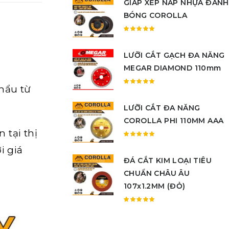
GIÁP XẾP NẮP NHỰA ĐÁNH
hạng
5.00
5
BÓNG COROLLA
sao
Được
xếp
LƯỠI CẮT GẠCH ĐA NĂNG
hạng
5.00
5
MEGAR DIAMOND 110mm
sao
hẩu từ
Được
xếp
LƯỠI CẮT ĐA NĂNG
hạng
5.00
5
COROLLA PHI 110MM AAA
sao
 tại thị
Được
i giá
xếp
ĐÁ CẮT KIM LOẠI TIÊU
hạng
5.00
5
CHUẨN CHÂU ÂU
sao
107x1.2MM (ĐỎ)
Được
xếp
hạng