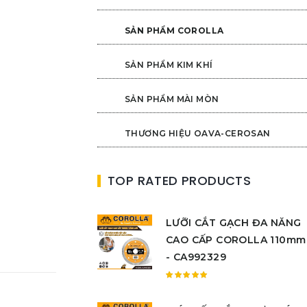
SẢN PHẨM COROLLA
SẢN PHẨM KIM KHÍ
SẢN PHẨM MÀI MÒN
THƯƠNG HIỆU OAVA-CEROSAN
TOP RATED PRODUCTS
LƯỠI CẮT GẠCH ĐA NĂNG
CAO CẤP COROLLA 110mm
- CA992329
Được
xếp