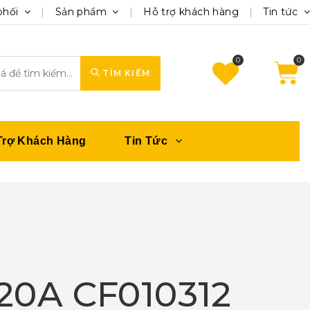
phối
Sản phẩm
Hỗ trợ khách hàng
Tin tức
0
TÌM KIẾM
Trợ Khách Hàng
Tin Tức
20A CF010312