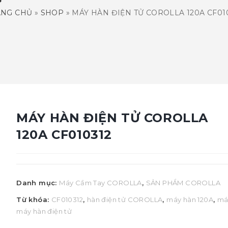
ANG CHỦ
»
SHOP
»
MÁY HÀN ĐIỆN TỬ COROLLA 120A CF01
MÁY HÀN ĐIỆN TỬ COROLLA
120A CF010312
Danh mục:
Máy Cầm Tay COROLLA
,
SẢN PHẨM COROLLA
Từ khóa:
CF010312
,
hàn điện tử COROLLA
,
máy hàn 120A
,
má
máy hàn điện tử