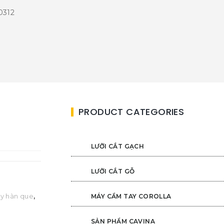
0312
PRODUCT CATEGORIES
LƯỠI CẮT GẠCH
LƯỠI CẮT GỖ
y hàn que
,
MÁY CẦM TAY COROLLA
SẢN PHẨM CAVINA