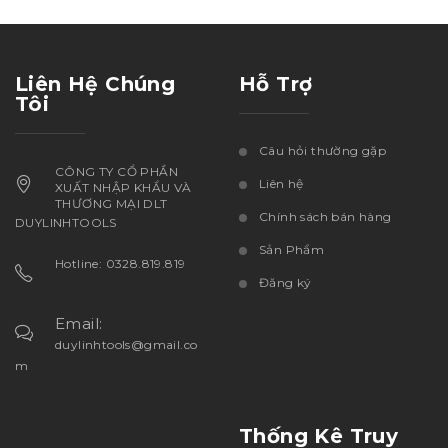
Liên Hệ Chúng
Hỗ Trợ
Tôi
Câu hỏi thường gặp
CÔNG TY CỔ PHẦN
Liên hệ
XUẤT NHẬP KHẨU VÀ
THƯƠNG MẠI DLT
Chính sách bán hàng
DUYLINHTOOLS
Sản Phẩm
Hotline: 0328.819.819
Đăng ký
Email:
duylinhtools@gmail.co
m
Thống Kê Truy