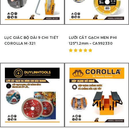
LỤC GIÁC BỘ DÀI 9 CHI TIẾT
LƯỠI CẮT GẠCH MEN PHI
COROLLA M-321
125*1.2mm – CA992330
Được
xếp hạng
5.00
5
sao