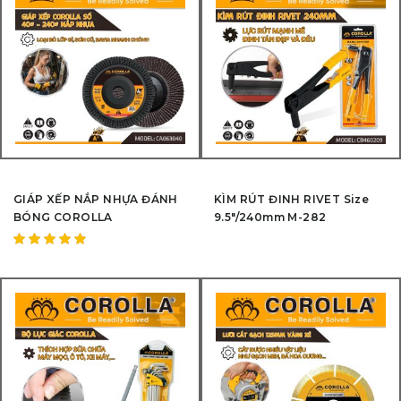
GIÁP XẾP NẮP NHỰA ĐÁNH
KÌM RÚT ĐINH RIVET Size
BÓNG COROLLA
9.5″/240mm M-282
Được
xếp hạng
5.00
5
sao