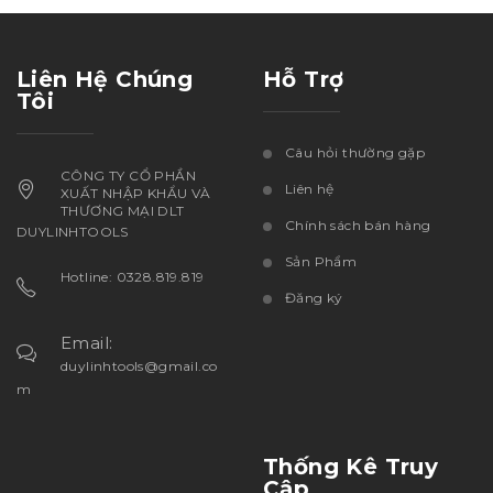
Liên Hệ Chúng
Hỗ Trợ
Tôi
Câu hỏi thường gặp
CÔNG TY CỔ PHẦN
Liên hệ
XUẤT NHẬP KHẨU VÀ
THƯƠNG MẠI DLT
Chính sách bán hàng
DUYLINHTOOLS
Sản Phẩm
Hotline: 0328.819.819
Đăng ký
Email:
duylinhtools@gmail.co
m
Thống Kê Truy
Cập