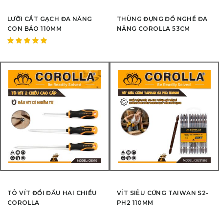
LƯỠI CẮT GẠCH ĐA NĂNG
THÙNG ĐỰNG ĐỒ NGHỀ ĐA
CON BÁO 110MM
NĂNG COROLLA 53CM
Được
xếp hạng
5.00
5
sao
TÔ VÍT ĐỔI ĐẦU HAI CHIỀU
VÍT SIÊU CỨNG TAIWAN S2-
COROLLA
PH2 110MM