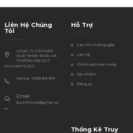
Liên Hệ Chúng
Hỗ Trợ
Tôi
Câu hỏi thường gặp
CÔNG TY CỔ PHẦN
Liên hệ
XUẤT NHẬP KHẨU VÀ
THƯƠNG MẠI DLT
Chính sách bán hàng
DUYLINHTOOLS
Sản Phẩm
Hotline: 0328.819.819
Đăng ký
Email:
duylinhtools@gmail.co
m
Thống Kê Truy