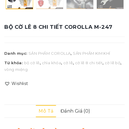
BỘ CỜ LÊ 8 CHI TIẾT COROLLA M-247
Danh mục:
SẢN PHẨM COROLLA
,
SẢN PHẨM KIM KHÍ
Từ khóa:
bộ cờ lê
,
chìa khóa
,
cờ lê
,
cờ lê 8 chi tiết
,
cờ lê bộ
,
vòng miệng
Wishlist
Mô Tả
Đánh Giá (0)