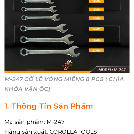
M-247 CỜ LÊ VÒNG MIỆNG 8 PCS ( CHÌA
KHÓA VẶN ỐC)
1. Thông Tin Sản Phẩm
Mã sản phẩm: M-247
Hãng sản xuất: COROLLATOOLS