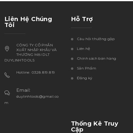
Liên Hệ Chúng
Hỗ Trợ
Tôi
Câu hỏi thường gặp
CÔNG TY CỔ PHẦN
Liên hệ
XUẤT NHẬP KHẨU VÀ
THƯƠNG MẠI DLT
Chính sách bán hàng
DUYLINHTOOLS
Sản Phẩm
Hotline: 0328.819.819
Đăng ký
Email:
duylinhtools@gmail.co
m
Thống Kê Truy
Cập