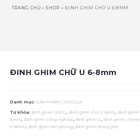
TRANG CHỦ
»
SHOP
»
ĐINH GHIM CHỮ U 6-8MM
ĐINH GHIM CHỮ U 6-8mm
Danh mục:
SẢN PHẨM COROLLA
Từ khóa:
đinh ghim chữ U
,
đinh ghim chữ U 6mm
,
đinh ghim
8mm
,
đinh ghim công nghiệp
,
đinh ghim U
,
đinh ghim U 6m
U 8mm
,
đinh ghim văn phòng
,
đinh ghim đóng ghế