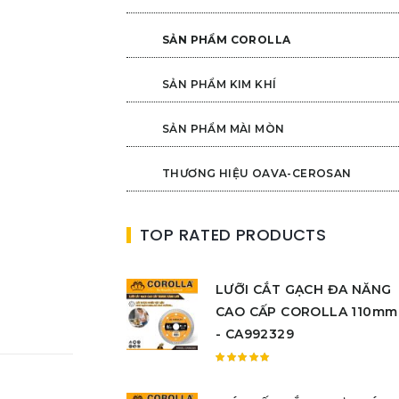
SẢN PHẨM COROLLA
SẢN PHẨM KIM KHÍ
SẢN PHẨM MÀI MÒN
THƯƠNG HIỆU OAVA-CEROSAN
TOP RATED PRODUCTS
LƯỠI CẮT GẠCH ĐA NĂNG
CAO CẤP COROLLA 110mm
- CA992329
Được
xếp