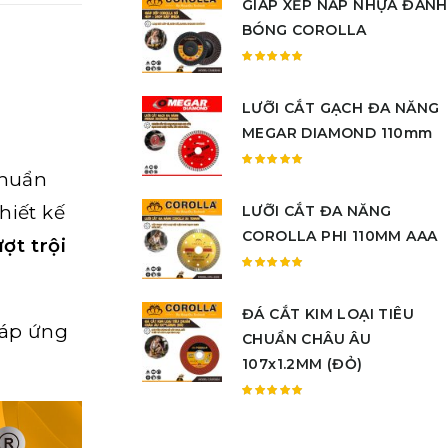
GIÁP XẾP NẮP NHỰA ĐÁNH
hạng
5.00
5
BÓNG COROLLA
sao
Được
xếp
LƯỠI CẮT GẠCH ĐA NĂNG
hạng
5.00
5
MEGAR DIAMOND 110mm
sao
chuẩn
Được
xếp
thiết kế
LƯỠI CẮT ĐA NĂNG
hạng
5.00
5
COROLLA PHI 110MM AAA
ợt trội
sao
Được
xếp
ĐÁ CẮT KIM LOẠI TIÊU
hạng
đáp ứng
5.00
5
CHUẨN CHÂU ÂU
sao
107x1.2MM (ĐỎ)
Được
xếp
hạng