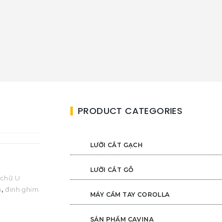
PRODUCT CATEGORIES
LƯỠI CẮT GẠCH
LƯỠI CẮT GỖ
 chữ U
m
,
đinh ghim
MÁY CẦM TAY COROLLA
SẢN PHẨM CAVINA