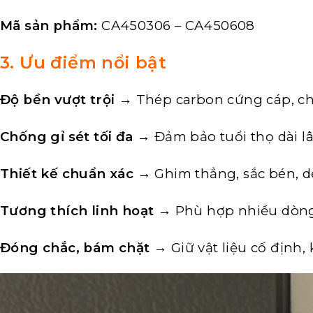
Mã sản phẩm:
CA450306 – CA450608
3. Ưu điểm nổi bật
Độ bền vượt trội
→ Thép carbon cứng cáp, ch
Chống gỉ sét tối đa
→ Đảm bảo tuổi thọ dài lâu
Thiết kế chuẩn xác
→ Ghim thẳng, sắc bén, dễ
Tương thích linh hoạt
→ Phù hợp nhiều dòng
Đóng chắc, bám chặt
→ Giữ vật liệu cố định,