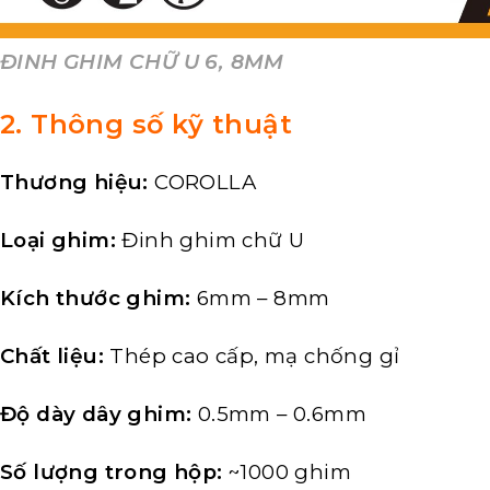
ĐINH GHIM CHỮ U 6, 8MM
2. Thông số kỹ thuật
Thương hiệu:
COROLLA
Loại ghim:
Đinh ghim chữ U
Kích thước ghim:
6mm – 8mm
Chất liệu:
Thép cao cấp, mạ chống gỉ
Độ dày dây ghim:
0.5mm – 0.6mm
Số lượng trong hộp:
~1000 ghim