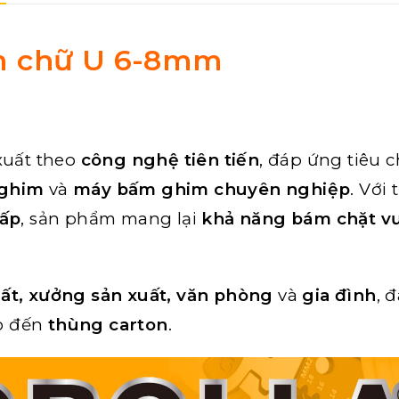
m chữ U 6-8mm
uất theo
công nghệ tiên tiến
, đáp ứng tiêu 
 ghim
và
máy bấm ghim chuyên nghiệp
. Với 
cấp
, sản phẩm mang lại
khả năng bám chặt vư
hất, xưởng sản xuất, văn phòng
và
gia đình
, 
o đến
thùng carton
.