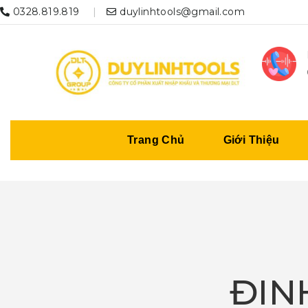
0328.819.819
duylinhtools@gmail.com
Trang Chủ
Giới Thiệu
ĐIN