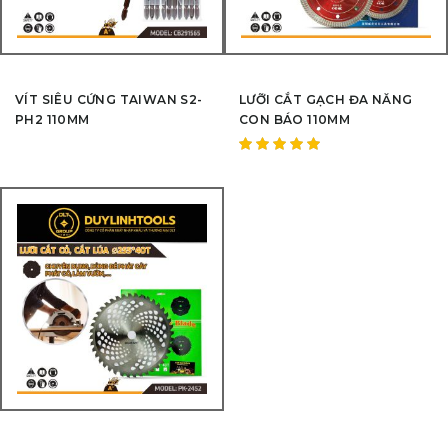
VÍT SIÊU CỨNG TAIWAN S2-
LƯỠI CẮT GẠCH ĐA NĂNG
PH2 110MM
CON BÁO 110MM
Được
xếp hạng
5.00
5
sao