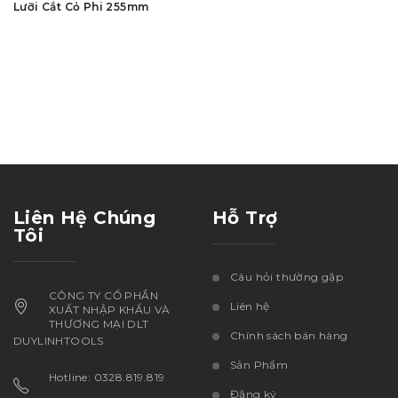
Lưỡi Cắt Cỏ Phi 255mm
Liên Hệ Chúng
Hỗ Trợ
Tôi
Câu hỏi thường gặp
CÔNG TY CỔ PHẦN
Liên hệ
XUẤT NHẬP KHẨU VÀ
THƯƠNG MẠI DLT
Chính sách bán hàng
DUYLINHTOOLS
Sản Phẩm
Hotline: 0328.819.819
Đăng ký