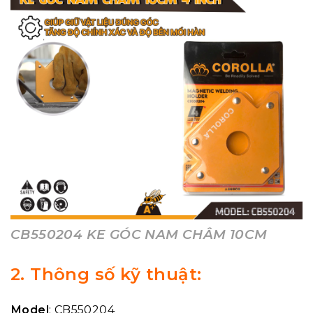
CB550204 KE GÓC NAM CHÂM 10CM
2. Thông số kỹ thuật:
Model
: CB550204