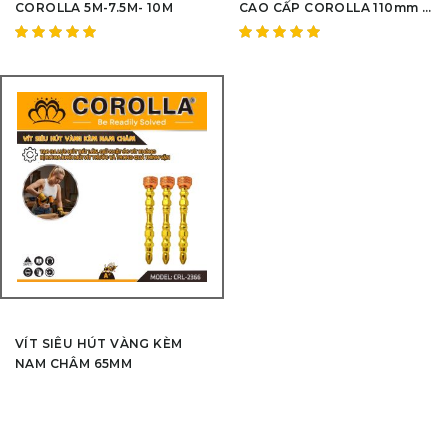
COROLLA 5M-7.5M- 10M
CAO CẤP COROLLA 110mm –
CA992329
Được
Được
xếp hạng
xếp hạng
5.00
5
5.00
5
sao
sao
VÍT SIÊU HÚT VÀNG KÈM
NAM CHÂM 65MM