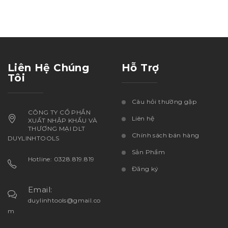
Liên Hệ Chúng
Hỗ Trợ
Tôi
Câu hỏi thường gặp
CÔNG TY CỔ PHẦN
Liên hệ
XUẤT NHẬP KHẨU VÀ
THƯƠNG MẠI DLT
Chính sách bán hàng
DUYLINHTOOLS
Sản Phẩm
Hotline: 0328.819.819
Đăng ký
Email:
duylinhtools@gmail.co
m