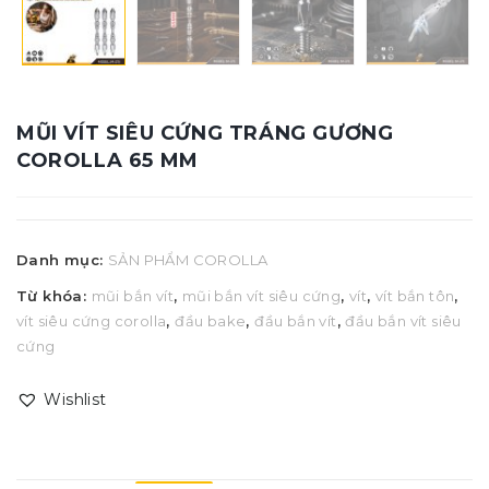
MŨI VÍT SIÊU CỨNG TRÁNG GƯƠNG
COROLLA 65 MM
Danh mục:
SẢN PHẨM COROLLA
Từ khóa:
mũi bắn vít
,
mũi bắn vít siêu cứng
,
vít
,
vít bắn tôn
,
vít siêu cứng corolla
,
đầu bake
,
đầu bắn vít
,
đầu bắn vít siêu
cứng
Wishlist