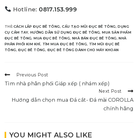
Hotline:
0817.153.999
THẺ:
CÁCH LẮP ĐỤC BÊ TÔNG
,
CẤU TẠO MŨI ĐỤC BÊ TÔNG
,
DỤNG
CỤ CẦM TAY
,
HƯỚNG DẪN SỬ DỤNG ĐỤC BÊ TÔNG
,
MUA SẢN PHẨM
ĐỤC BÊ TÔNG
,
MUA ĐỤC BÊ TÔNG
,
NHÀ BÁN ĐỤC BÊ TÔNG
,
NHÀ
PHÂN PHỐI KIM KHÍ
,
TÌM MUA ĐỤC BÊ TÔNG
,
TÌM MŨI ĐỤC BÊ
TÔNG
,
ĐỤC BÊ TÔNG
,
ĐỤC BÊ TÔNG DÀNH CHO MÁY KHOAN
Previous Post
Tìm nhà phân phối Giáp xếp ( nhám xếp)
Next Post
Hướng dẫn chọn mua Đá cắt- Đá mài COROLLA
chính hãng
YOU MIGHT ALSO LIKE