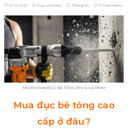
01-11-2021
Duy LinhTools
Thông tin
0 Comments
MŨI KHOAN ĐỤC BÊ TÔNG PHI 14 VÀ 17MM
Mua đục bê tông cao
cấp ở đâu?