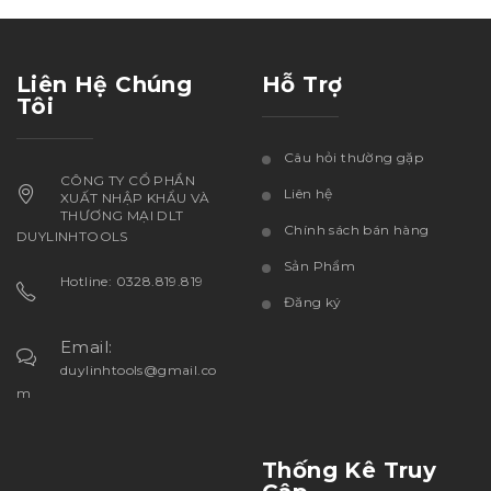
Liên Hệ Chúng
Hỗ Trợ
Tôi
Câu hỏi thường gặp
CÔNG TY CỔ PHẦN
Liên hệ
XUẤT NHẬP KHẨU VÀ
THƯƠNG MẠI DLT
Chính sách bán hàng
DUYLINHTOOLS
Sản Phẩm
Hotline: 0328.819.819
Đăng ký
Email:
duylinhtools@gmail.co
m
Thống Kê Truy