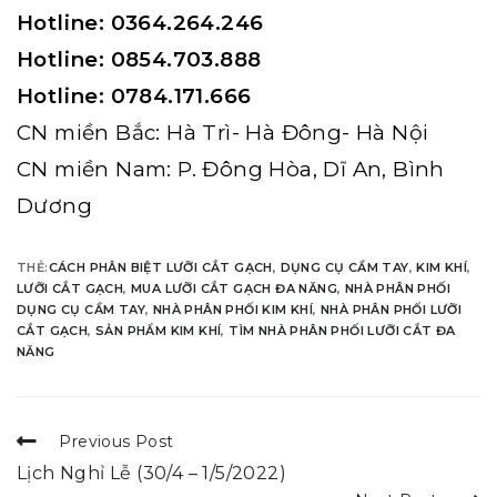
Hotline: 0364.264.246
Hotline: 0854.703.888
Hotline: 0784.171.666
CN miền Bắc: Hà Trì- Hà Đông- Hà Nội
CN miền Nam: P. Đông Hòa, Dĩ An, Bình
Dương
THẺ:
CÁCH PHÂN BIỆT LƯỠI CẮT GẠCH
,
DỤNG CỤ CẦM TAY
,
KIM KHÍ
,
LƯỠI CẮT GẠCH
,
MUA LƯỠI CẮT GẠCH ĐA NĂNG
,
NHÀ PHÂN PHỐI
DỤNG CỤ CẦM TAY
,
NHÀ PHÂN PHỐI KIM KHÍ
,
NHÀ PHÂN PHỐI LƯỠI
CẮT GẠCH
,
SẢN PHẨM KIM KHÍ
,
TÌM NHÀ PHÂN PHỐI LƯỠI CẮT ĐA
NĂNG
Previous Post
Lịch Nghỉ Lễ (30/4 – 1/5/2022)